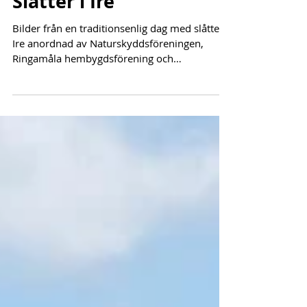
26 juli
Slåtter i Ire
Bilder från en traditionsenlig dag med slåtter i
Ire anordnad av Naturskyddsföreningen,
Ringamåla hembygdsförening och
Länsstyrelsen. Efteråt bjöds på sill och potatis.